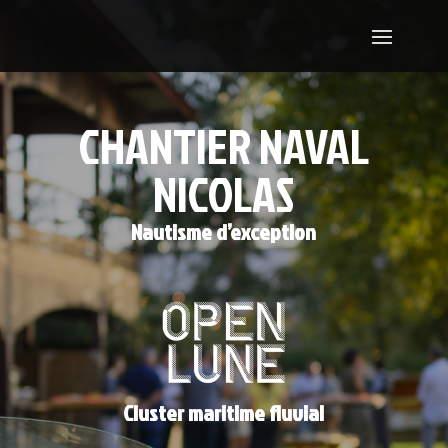
CHANTIER
NAVAL
NICOLAS
Nautisme d’exception
Cluster maritime fluvial